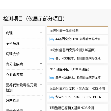
检测项目（仅展示部分项目）
血液肿瘤一体化检测
病理
44基因突变+1200多种融合的检测，
专科病理
更全面的了解疾病，评估预后，进行
血液肿瘤基因突变检测(116基因)
治疗指导
病理会诊
基于NGS技术，检测白血病等血液病
内分泌疾病
相关116个基因的全外显子，为患者
NGS融合基因（1200+融合）
的治疗指导、预...
心血管疾病
基于NGS技术，检测白血病等血液病
相关1200多种融合，为患者的治疗指
营养代谢及毒性元素
淋系肿瘤相关基因（混合系）NGS检测
导、预后评估、...
检测
包含ARIDA、ATM、BCL2、BCL6、
妇产检测
BIRC3、BTG1、CARD11、
T细胞淋巴瘤相关基因NGS检测
CCND1、CD20、CD58、