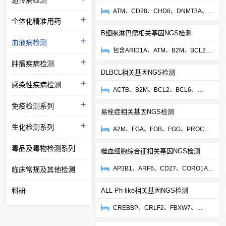
遗传病检测
CD79A、...
ATM、CD28、CHD8、DNMT3A、
个体化精准用药
IDH2、JAK1、JAK3、KDM6A、
B细胞淋巴瘤相关基因NGS检测
NOTCH1、PRDM1、PTPN1、RH...
血液病检测
包含ARID1A、ATM、B2M、BCL2、
BIRC3、BRAF、CARD11、
肿瘤疾病检测
DLBCL相关基因NGS检测
CCND1、CCND3、CD58、
感染性疾病检测
CD79A...
ACTB、B2M、BCL2、BCL6、
BTG1、BTG2、CARD11、
免疫检测系列
易栓症相关基因NGS检测
CCND3、CD20等55种基因
生化检测系列
A2M、FGA、FGB、FGG、PROC、
PROS1、SERPINC1、THBD
毒品及毒物检测系列
噬血细胞综合征相关基因NGS检测
AP3B1、ARF6、CD27、CORO1A、
临床常规及其他检测
CTPS1、GNLY、GZMB、ITK、
科研
ALL Ph-like相关基因NGS检测
LAMP1、LYST、PRF1、RAB2...
CREBBP、CRLF2、FBXW7、
FLT3、IKZF1、 IL7R、JAK1、