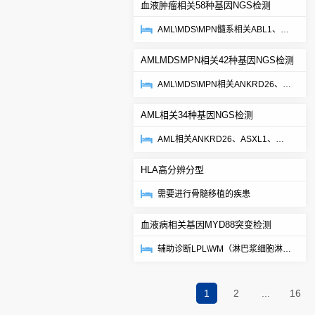
血液肿瘤相关58种基因NGS检测
JAK2、JAK3、NOTCH1、
NT5C2、...
AML\MDS\MPN髓系相关ABL1、
ANKRD26、ASXL1、ATRX、
AMLMDSMPN相关42种基因NGS检测
BCOR、BCORL1、BRAF、CBL、
CB...
AML\MDS\MPN相关ANKRD26、
ASXL1、BCOR、CBL、CEBPA、
AML相关34种基因NGS检测
CALR、CSF3R、DDX41、DNMT3...
AML相关ANKRD26、ASXL1、
BCOR、CEBPA、CSF3R、
HLA高分辨分型
DDX41、DNMT3A、ETV6、EZH2、
FLT3...
需要进行骨髓移植的疾患
血液病相关基因MYD88突变检测
辅助诊断LPL\WM（淋巴浆细胞淋巴
瘤\华氏巨球蛋白血症）
1
2
...
16