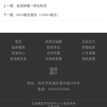
血液肿瘤一体化检测
NGS融合基因（1200+融合）
首页
走进艾迪康
企业实力
临床服务
检验专业
药物临床
研发中心
合作共建
人才发展
投资者关系
可持续发展
隐私政策
地址：杭州市西湖区振中路208号
电话：4001825566
艾迪康医学检验中心 © 版权所有
法律声明