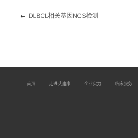
DLBCL相关基因NGS检测
首页
走进艾迪康
企业实力
临床服务