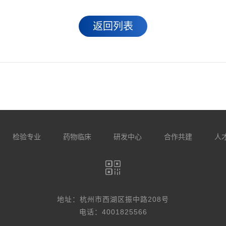
返回列表
检验专业
药物临床
研发中心
合作共建
人
地址：杭州市西湖区振中路208号
电话：4001825566