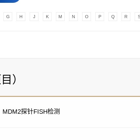
G
H
J
K
M
N
O
P
Q
R
项目）
MDM2探针FISH检测