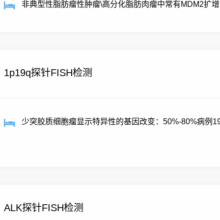
非典型性脂肪瘤性肿瘤\高分化脂肪肉瘤中常有MDM2扩增
1p19q探针FISH检测
少突胶质细胞瘤显示特异性的基因改变：50%-80%病例19
病例...
ALK探针FISH检测