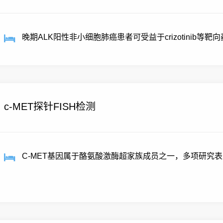
晚期ALK阳性非小细胞肺癌患者可受益于crizotinib等靶
c-MET探针FISH检测
C-MET基因属于酪氨酸激酶超家族成员之一，多项研究表明C-
继发性...