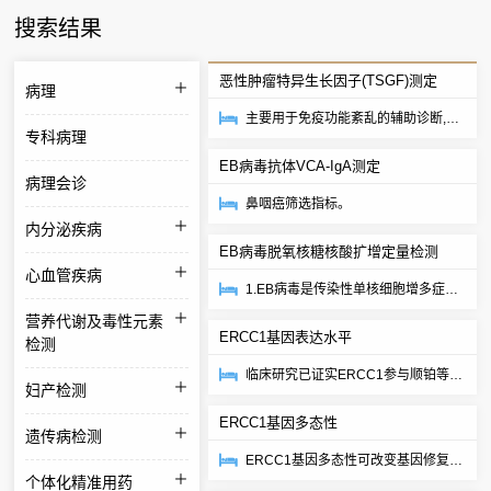
搜索结果
恶性肿瘤特异生长因子(TSGF)测定
病理
主要用于免疫功能紊乱的辅助诊断,对
专科病理
恶性肿瘤的初筛、早期辅助诊断、疗
EB病毒抗体VCA-IgA测定
效评价和预示...
病理会诊
鼻咽癌筛选指标。
内分泌疾病
EB病毒脱氧核糖核酸扩增定量检测
心血管疾病
1.EB病毒是传染性单核细胞增多症的
主要致病原,鼻咽癌、伯基特淋巴瘤、
营养代谢及毒性元素
ERCC1基因表达水平
免疫低下或缺...
检测
临床研究已证实ERCC1参与顺铂等化
妇产检测
疗药物的耐药发生，其表达水平与多
ERCC1基因多态性
种肿瘤铂类化疗...
遗传病检测
ERCC1基因多态性可改变基因修复能
个体化精准用药
力，其ERCC1 118密码子C→T的改