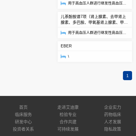
用于高血压人群进行继发性高血压的
筛查，用于嗜铬细胞瘤和副神经节瘤
儿茶酚胺谱7项（肾上腺素、去甲肾上
的诊断，可用于...
腺素、多巴胺、甲氧基肾上腺素、甲氧
基去甲肾上腺素、高香草酸、香草扁桃
用于高血压人群进行继发性高血压的
酸）
筛查，用于嗜铬细胞瘤和副神经节瘤
EBER
的诊断，可用于...
\
1
首页
走进艾迪康
企业实力
临床服务
检验专业
药物临床
研发中心
合作共建
人才发展
投资者关系
可持续发展
隐私政策