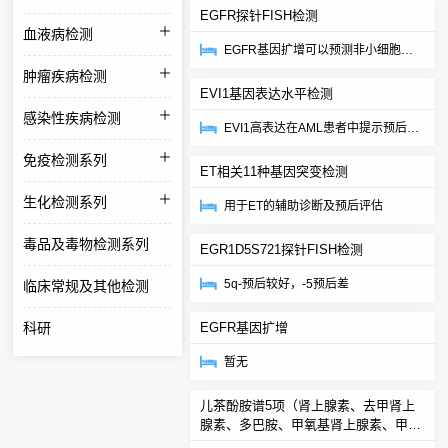
EGFR探针FISH检测
变可引起患者对铂...
血液病检测
EGFR基因扩增可以预测非小细胞肺
癌对易瑞沙（吉非替尼）、特罗凯
肿瘤疾病检测
EVI1基因表达水平检测
（厄罗替尼）等酪...
感染性疾病检测
EVI1高表达在AML患者中提示预后不
良
免疫检测系列
ET相关11种基因突变检测
生化检测系列
用于ET的辅助诊断及预后评估
毒品及毒物检测系列
EGR1D5S721探针FISH检测
5q-预后较好，-5预后差
临床常规及其他检测
科研
EGFR基因扩增
暂无
儿茶酚胺谱5项（肾上腺素、去甲肾上
腺素、多巴胺、甲氧基肾上腺素、甲氧
基去甲肾上腺素）