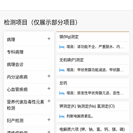
检测项目（仅展示部分项目）
镁(Mg)测定
病理
增高：肾功能不全、严重脱水、内分
专科病理
泌疾病、糖尿病酮症酸中毒。降低：
无机磷(P)测定
摄入不足、营养...
病理会诊
增高：甲状旁腺功能减退、甲状腺机
内分泌疾病
能亢进、维生素D中毒、垂体前叶机
总钙
能亢进、慢性肾...
心血管疾病
增高：原发性甲状旁腺亢进、恶性肿
瘤、维生素D中毒、肾上腺皮质机能
营养代谢及毒性元素
钾测定(K) 钠测定(Na) 氯测定(Cl)
降低、骨髓增殖...
检测
判断电解质紊乱。
妇产检测
电解质六项 (钾、钠、氯、钙、镁、磷)