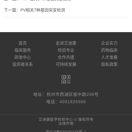
PV相关7种基因突变检测
首页
走进艾迪康
企业实力
临床服务
检验专业
药物临床
研发中心
合作共建
人才发展
投资者关系
可持续发展
隐私政策
地址：杭州市西湖区振中路208号
电话：4001825566
艾迪康医学检验中心 © 版权所有
法律声明
浙ICP备07020270号-1