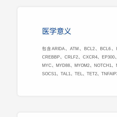
医学意义
包含ARIDA、ATM、BCL2、BCL6、B
CREBBP、CRLF2、CXCR4、EP300
MYC、MYD88、MYOM2、NOTCH1、N
SOCS1、TAL1、TEL、TET2、TNFAI