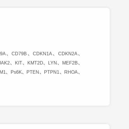
79A、CD79B、CDKN1A、CDKN2A、
JAK2、KIT、KMT2D、LYN、MEF2B、
DM1、Ps6K、PTEN、PTPN1、RHOA、