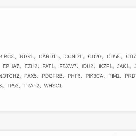
IRC3、BTG1、CARD11、CCND1、CD20、CD58、CD
、EPHA7、EZH2、FAT1、FBXW7、IDH2、IKZF1、JAK1、
OTCH2、PAX5、PDGFRB、PHF6、PIK3CA、PIM1、PR
P3、TP53、TRAF2、WHSC1