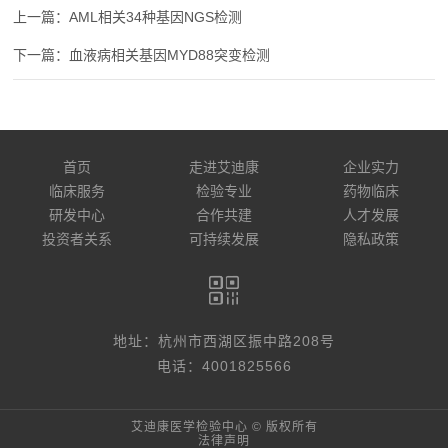
AML相关34种基因NGS检测
血液病相关基因MYD88突变检测
首页
走进艾迪康
企业实力
临床服务
检验专业
药物临床
研发中心
合作共建
人才发展
投资者关系
可持续发展
隐私政策
地址：杭州市西湖区振中路208号
电话：4001825566
艾迪康医学检验中心 © 版权所有
法律声明