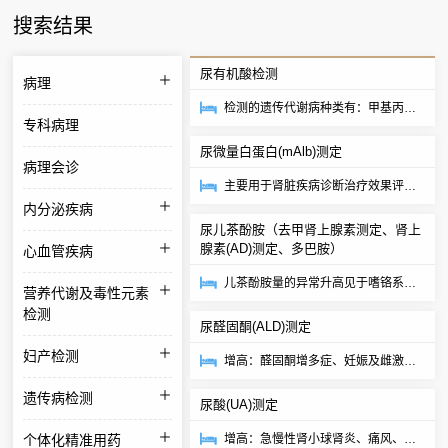
搜索结果
尿有机酸检测
病理
检测的遗传代谢病种类有：甲基丙二
专科病理
酸血症，甲酸血症，丙二酸血症，异
尿微量白蛋白(mAlb)测定
戊酸血症，戊二...
病理会诊
主要用于肾脏疾病诊断治疗效果评
内分泌疾病
价。
尿儿茶酚胺（去甲肾上腺素测定、肾上
腺素(AD)测定、多巴胺）
心血管疾病
儿茶酚胺量的异常升高见于嗜铬系统
营养代谢及毒性元素
的肿瘤（嗜铬细胞瘤、神经母细胞瘤
检测
尿醛固酮(ALD)测定
和神经节细胞瘤...
妇产检测
增高：醛固酮增多症、妊娠及雌激素
的应用。减低：醛固酮减少症、肾上
遗传病检测
尿酸(UA)测定
腺皮质功能减退...
个体化精准用药
增高：急慢性肾小球肾炎、痛风、肾