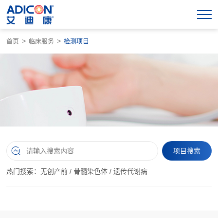
>
>
首页
临床服务
检测项目
热门搜索：
无创产前
/
骨髓染色体
/
遗传代谢病