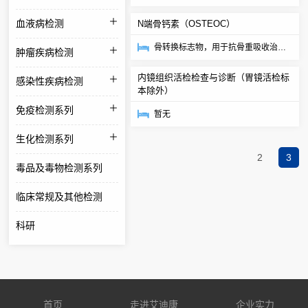
脏疾病、子痫、白血病。
血液病检测
N端骨钙素（OSTEOC）
骨转换标志物，用于抗骨重吸收治疗
肿瘤疾病检测
（如骨质疏松症和高钙血症）的疗效
内镜组织活检检查与诊断（胃镜活检标
感染性疾病检测
评估。
本除外）
免疫检测系列
暂无
生化检测系列
2
3
毒品及毒物检测系列
临床常规及其他检测
科研
首页
走进艾迪康
企业实力