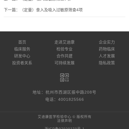
（定量）食入及吸入过敏原筛查4项
首页
走进艾迪康
企业实力
临床服务
检验专业
药物临床
研发中心
合作共建
人才发展
投资者关系
可持续发展
隐私政策
地址：杭州市西湖区振中路208号
电话：4001825566
艾迪康医学检验中心 © 版权所有
法律声明
浙ICP备07020270号-1