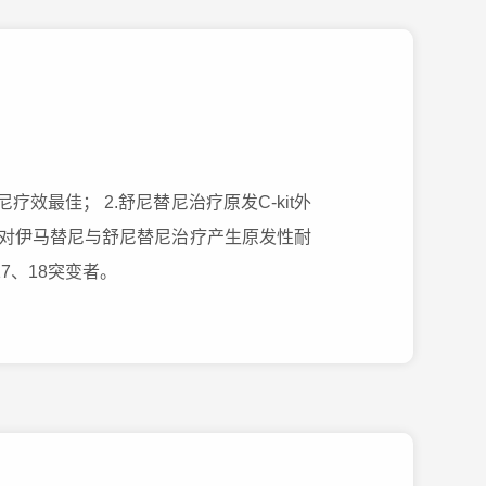
尼疗效最佳； 2.舒尼替尼治疗原发C-kit外
患者可能对伊马替尼与舒尼替尼治疗产生原发性耐
17、18突变者。