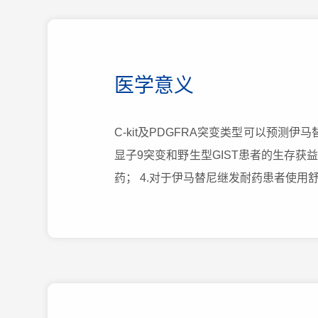
医学意义
C-kit及PDGFRA突变类型可以预测伊马
显子9突变和野生型GIST患者的生存获益优
药； 4.对于伊马替尼继发耐药患者使用舒尼