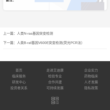
备注：
人类N-ras基因突变检测
人类B-raf基因V600E突变检测(荧光PCR法）
首页
走进艾迪康
企业实力
临床服务
检验专业
药物临床
研发中心
合作共建
人才发展
投资者关系
可持续发展
隐私政策