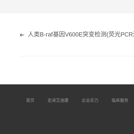
人类B-raf基因V600E突变检测(荧光PC
首页
走进艾迪康
企业实力
临床服务