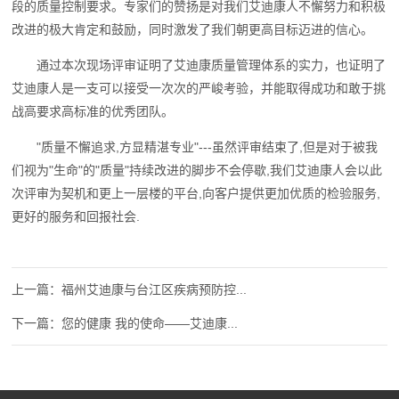
段的质量控制要求。专家们的赞扬是对我们艾迪康人不懈努力和积极
改进的极大肯定和鼓励，同时激发了我们朝更高目标迈进的信心。
通过本次现场评审证明了艾迪康质量管理体系的实力，也证明了
艾迪康人是一支可以接受一次次的严峻考验，并能取得成功和敢于挑
战高要求高标准的优秀团队。
"质量不懈追求,方显精湛专业"---虽然评审结束了,但是对于被我
们视为"生命"的"质量"持续改进的脚步不会停歇,我们艾迪康人会以此
次评审为契机和更上一层楼的平台,向客户提供更加优质的检验服务,
更好的服务和回报社会.
福州艾迪康与台江区疾病预防控...
您的健康 我的使命——艾迪康...