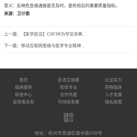
意义：反映危急值通报是否及时，是检验后的重要质量指标。
来源：卫计委
【医学前沿】CSF3R为罕见非典...
移动互联网思维与医学专业精神...
首页
走进艾迪康
企业实力
临床服务
检验专业
药物临床
研发中心
合作共建
人才发展
投资者关系
可持续发展
隐私政策
地址：杭州市西湖区振中路208号