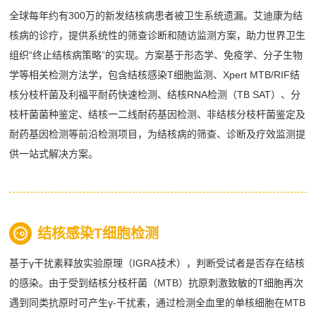
全球每年约有300万的新发结核病患者被卫生系统遗漏。艾迪康为结
核病的诊疗，提供系统性的筛查诊断和随访监测方案，助力世界卫生
组织“终止结核病策略”的实现。方案基于形态学、免疫学、分子生物
学等相关检测方法学，包含结核感染T细胞监测、Xpert MTB/RIF结
核分枝杆菌及利福平耐药快速检测、结核RNA检测（TB SAT）、分
枝杆菌菌种鉴定、结核一二线耐药基因检测、非结核分枝杆菌鉴定及
耐药基因检测等前沿检测项目，为结核病的筛查、诊断及疗效监测提
供一站式解决方案。
结核感染T细胞检测
基于γ干扰素释放实验原理（IGRA技术），判断受试者是否存在结核
的感染。由于受到结核分枝杆菌（MTB）抗原刺激致敏的T细胞再次
遇到同类抗原时可产生γ-干扰素，通过检测全血里的单核细胞在MTB