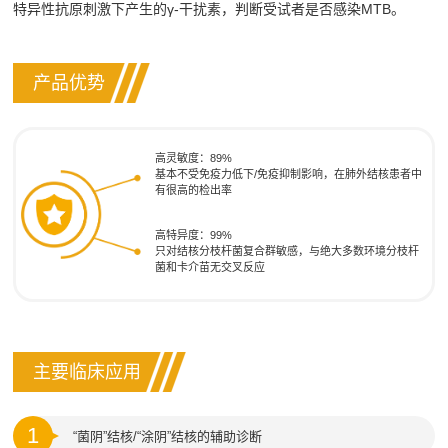
特异性抗原刺激下产生的γ-干扰素，判断受试者是否感染MTB。
产品优势
高灵敏度：89%
基本不受免疫力低下/免疫抑制影响，在肺外结核患者中
有很高的检出率
高特异度：99%
只对结核分枝杆菌复合群敏感，与绝大多数环境分枝杆
菌和卡介苗无交叉反应
主要临床应用
1
“菌阴”结核/“涂阴”结核的辅助诊断