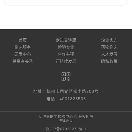
首页
走进艾迪康
企业实力
临床服务
检验专业
药物临床
研发中心
合作共建
人才发展
投资者关系
可持续发展
隐私政策
地址：杭州市西湖区振中路208号
电话：4001825566
艾迪康医学检验中心 © 版权所有
法律声明
浙ICP备07020270号-1