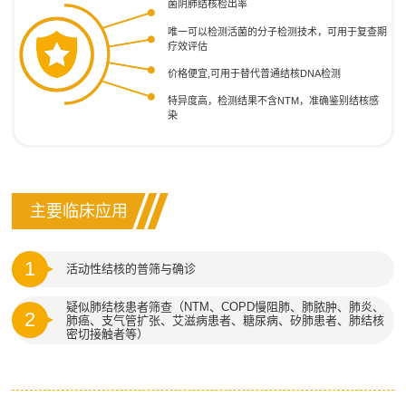
菌阴肺结核检出率
唯一可以检测活菌的分子检测技术，可用于复查期
疗效评估
价格便宜,可用于替代普通结核DNA检测
特异度高，检测结果不含NTM，准确鉴别结核感
染
主要临床应用
1
活动性结核的普筛与确诊
疑似肺结核患者筛查（NTM、COPD慢阻肺、肺脓肿、肺炎、
2
肺癌、支气管扩张、艾滋病患者、糖尿病、矽肺患者、肺结核
密切接触者等）