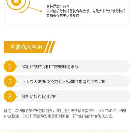
高特异度：99%
只对结核分枝杆菌复合群敏感，与绝大多数环境分枝杆
菌和卡介苗无交叉反应
主要临床应用
1
“菌阴”结核/“涂阴”结核的辅助诊断
2
不明原因发热/免疫力低下/受抑制患者的结核诊断
3
肺外结核的鉴别诊断
备注：除结核感染T细胞检测外，我们还为结核诊断提供Xpert MTB/RIF、结核
RNA检测、分枝杆菌菌种鉴定等系列项目，详询结核病综合解决方案。