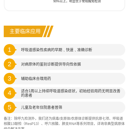
90%以上，明显优于常规酶免检测
主要临床应用
1
呼吸道感染性疾病的早期﹑快速﹑准确诊断
2
对病原体的鉴别诊断提供导向性依据
3
辅助临床合理用药
适合1周以上持续呼吸道感染症状，初始经验用药无明显改善
4
的患者
5
儿童及老年住院患者普筛
备注：除呼九检测外，我们还为病毒/支原体/衣原体诊断提供抗原七项、呼吸道
核酸13联检（ResP13）、呼六核酸、肺支RNA等系列项目，详询非典型病原体
综合解决方案。