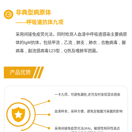
非典型病原体
——呼吸道抗体九项
采用间接免疫荧光法，同时检测人血清中呼吸道感染主要病原
体的IgM抗体，包括甲流﹑乙流﹑肺支﹑肺衣﹑合胞病毒﹑腺
病毒﹑副流感病毒123型﹑Q热及嗜肺军团菌。
产品优势
一卡九项，可避免漏检,还可及时发现混合感染
血清样本，采样方便，避免定植菌污染菌的影响
采用间接免疫荧光法(IFA)，敏感性特异性高达