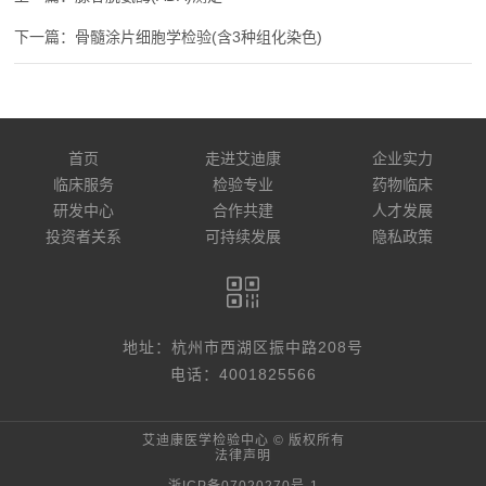
骨髓涂片细胞学检验(含3种组化染色)
首页
走进艾迪康
企业实力
临床服务
检验专业
药物临床
研发中心
合作共建
人才发展
投资者关系
可持续发展
隐私政策
地址：杭州市西湖区振中路208号
电话：4001825566
艾迪康医学检验中心 © 版权所有
法律声明
浙ICP备07020270号-1