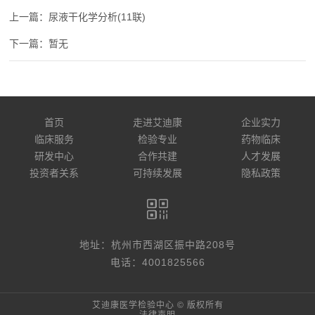
尿液干化学分析(11联)
暂无
首页
走进艾迪康
企业实力
临床服务
检验专业
药物临床
研发中心
合作共建
人才发展
投资者关系
可持续发展
隐私政策
地址：杭州市西湖区振中路208号
电话：4001825566
艾迪康医学检验中心 © 版权所有
法律声明