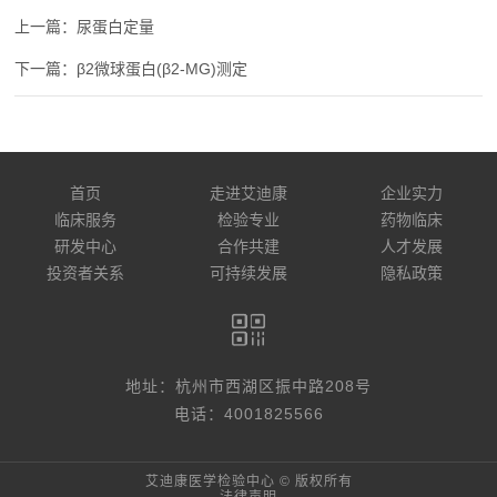
尿蛋白定量
β2微球蛋白(β2-MG)测定
首页
走进艾迪康
企业实力
临床服务
检验专业
药物临床
研发中心
合作共建
人才发展
投资者关系
可持续发展
隐私政策
地址：杭州市西湖区振中路208号
电话：4001825566
艾迪康医学检验中心 © 版权所有
法律声明