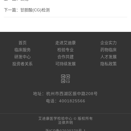
甘胆酸(CG)检测
首页
走进艾迪康
企业实力
临床服务
检验专业
药物临床
研发中心
合作共建
人才发展
投资者关系
可持续发展
隐私政策
地址：杭州市西湖区振中路208号
电话：4001825566
艾迪康医学检验中心 © 版权所有
法律声明
浙ICP备07020270号-1