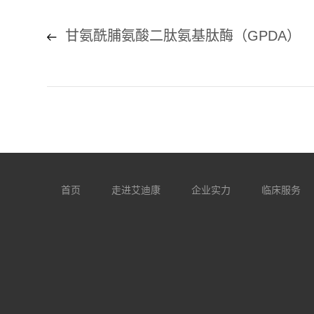
甘氨酰脯氨酸二肽氨基肽酶（GPDA）
首页
走进艾迪康
企业实力
临床服务