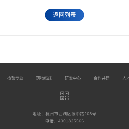
返回列表
检验专业
药物临床
研发中心
合作共建
人
地址：杭州市西湖区振中路208号
电话：4001825566