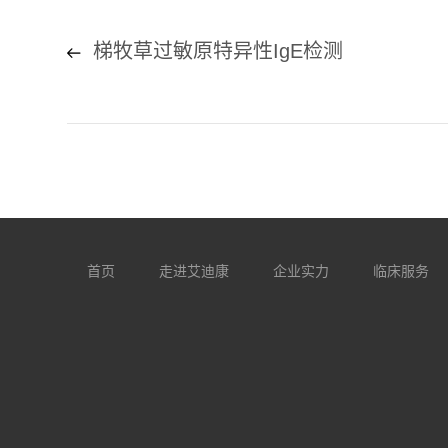
梯牧草过敏原特异性IgE检测
首页
走进艾迪康
企业实力
临床服务