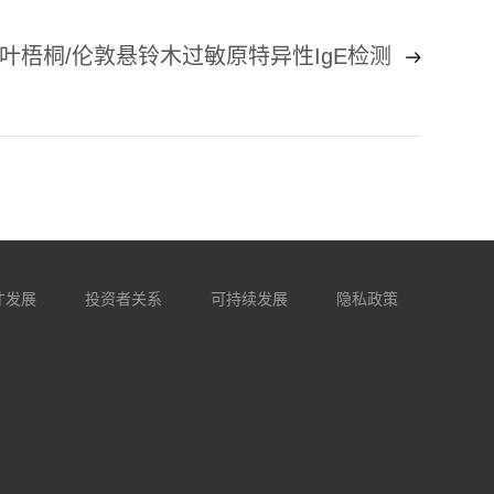
叶梧桐/伦敦悬铃木过敏原特异性IgE检测
才发展
投资者关系
可持续发展
隐私政策