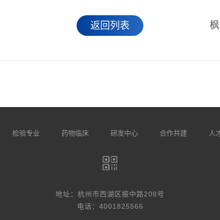
枫
返回列表
检验专业
药物临床
研发中心
合作共建
人
地址：杭州市西湖区振中路208号
电话：4001825566