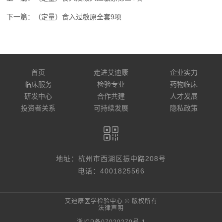
（定量）食入过敏原全套9项
首页
走进艾迪康
企业实力
临床服务
检验专业
药物临床
研发中心
合作共建
人才发展
投资者关系
可持续发展
隐私政策
地址：杭州市西湖区振中路208号
电话：4001825566
艾迪康医学检验中心 © 版权所有
法律声明
浙ICP备07020270号-1