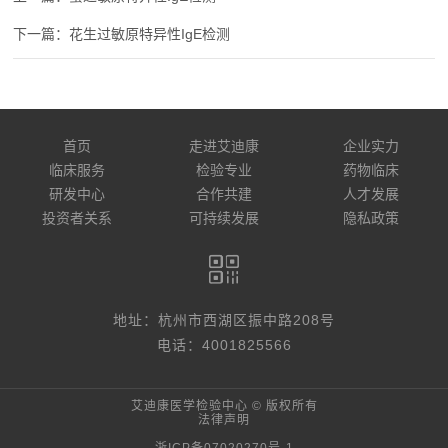
花生过敏原特异性IgE检测
首页
走进艾迪康
企业实力
临床服务
检验专业
药物临床
研发中心
合作共建
人才发展
投资者关系
可持续发展
隐私政策
地址：杭州市西湖区振中路208号
电话：4001825566
艾迪康医学检验中心 © 版权所有
法律声明
浙ICP备07020270号-1