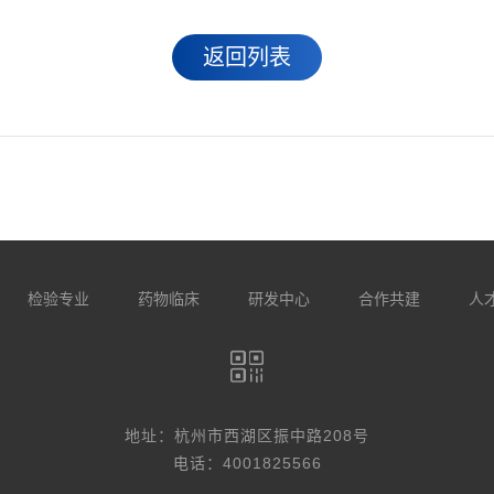
返回列表
检验专业
药物临床
研发中心
合作共建
人
地址：杭州市西湖区振中路208号
电话：4001825566