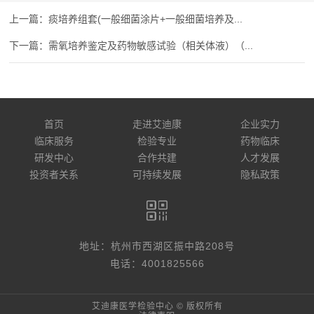
痰培养组套(一般细菌涂片+一般细菌培养及...
需氧培养鉴定及药物敏感试验（相关体液）（...
首页
走进艾迪康
企业实力
临床服务
检验专业
药物临床
研发中心
合作共建
人才发展
投资者关系
可持续发展
隐私政策
地址：杭州市西湖区振中路208号
电话：4001825566
艾迪康医学检验中心 © 版权所有