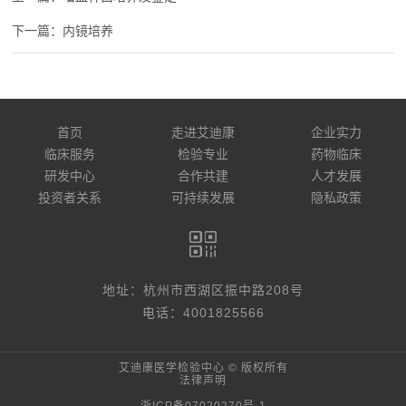
内镜培养
首页
走进艾迪康
企业实力
临床服务
检验专业
药物临床
研发中心
合作共建
人才发展
投资者关系
可持续发展
隐私政策
地址：杭州市西湖区振中路208号
电话：4001825566
艾迪康医学检验中心 © 版权所有
法律声明
浙ICP备07020270号-1