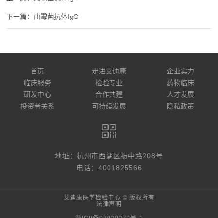
曲霉菌抗体IgG
首页
走进艾迪康
企业实力
临床服务
检验专业
药物临床
研发中心
合作共建
人才发展
投资者关系
可持续发展
隐私政策
地址：杭州市西湖区振中路208号
电话：4001825566
艾迪康医学检验中心 © 版权所有
法律声明
浙ICP备07020270号-1