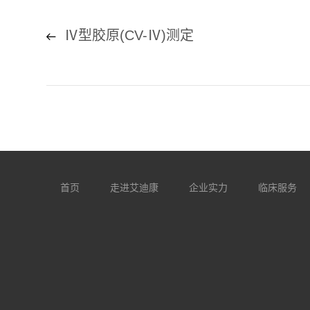
Ⅳ型胶原(CV-Ⅳ)测定
首页
走进艾迪康
企业实力
临床服务