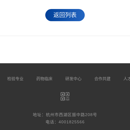
返回列表
检验专业
药物临床
研发中心
合作共建
人
地址：杭州市西湖区振中路208号
电话：4001825566