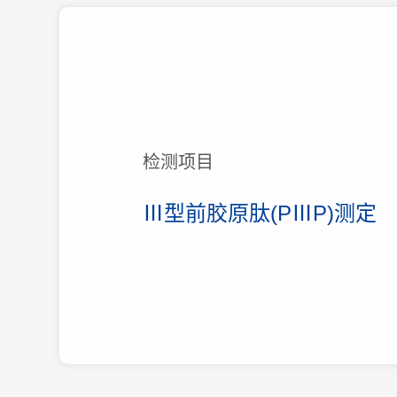
检测项目
Ⅲ型前胶原肽(PⅢP)测定