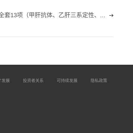
全套13项（甲肝抗体、乙肝三系定性、...
才发展
投资者关系
可持续发展
隐私政策