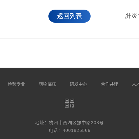
肝炎
返回列表
检验专业
药物临床
研发中心
合作共建
人
地址：杭州市西湖区振中路208号
电话：4001825566