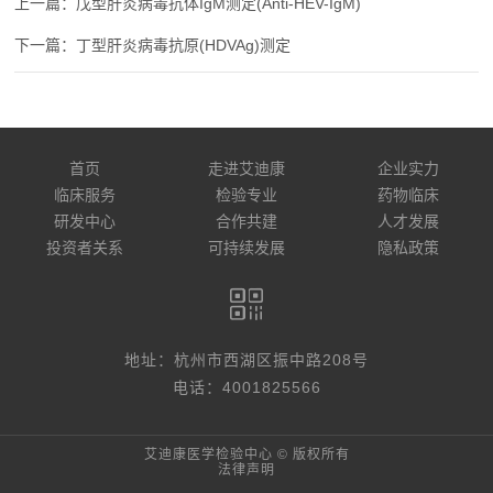
戊型肝炎病毒抗体IgM测定(Anti-HEV-IgM)
丁型肝炎病毒抗原(HDVAg)测定
首页
走进艾迪康
企业实力
临床服务
检验专业
药物临床
研发中心
合作共建
人才发展
投资者关系
可持续发展
隐私政策
地址：杭州市西湖区振中路208号
电话：4001825566
艾迪康医学检验中心 © 版权所有
法律声明