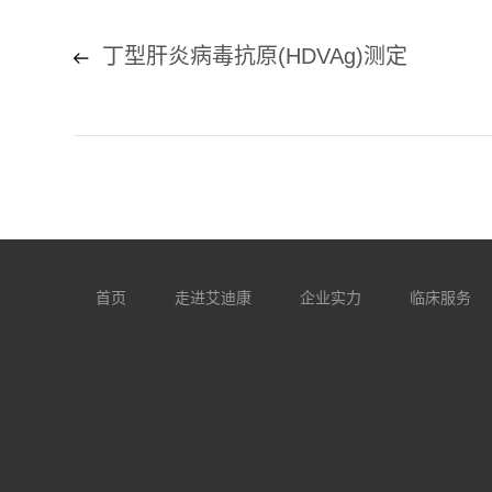
丁型肝炎病毒抗原(HDVAg)测定
首页
走进艾迪康
企业实力
临床服务