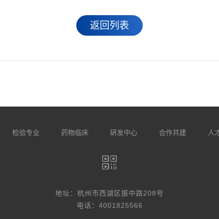
返回列表
检验专业
药物临床
研发中心
合作共建
人
地址：杭州市西湖区振中路208号
电话：4001825566