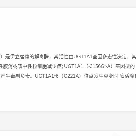
）是伊立替康的解毒酶，其活性由UGT1A1基因多态性决定。其中U
腹泻或嗜中性粒细胞减少症; UGT1A1（-3156G>A）基因
产生毒副负责。UGT1A1*6（G221A）位点发生突变时,酶活