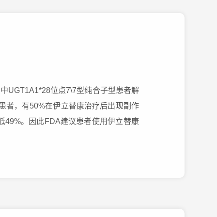
GT1A1*28位点7\7型纯合子型患者解
型的患者，有50%在伊立替康治疗后出现副作
降低49%。因此FDA建议患者使用伊立替康