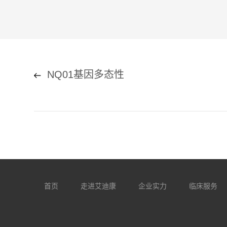
NQ01基因多态性
首页
走进艾迪康
企业实力
临床服务