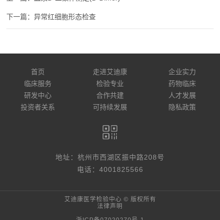
异常红细胞形态检查
首页
走进艾迪康
企业实力
临床服务
检验专业
药物临床
研发中心
合作共建
人才发展
投资者关系
可持续发展
隐私政策
地址：杭州市西湖区振中路208号
电话：4001825566
艾迪康医学检验中心 © 版权所有
法律声明
浙ICP备07020270号-1