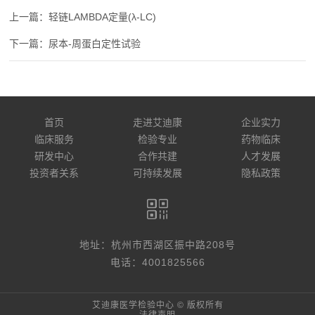
轻链LAMBDA定量(λ-LC)
尿本-周蛋白定性试验
首页
走进艾迪康
企业实力
临床服务
检验专业
药物临床
研发中心
合作共建
人才发展
投资者关系
可持续发展
隐私政策
地址：杭州市西湖区振中路208号
电话：4001825566
艾迪康医学检验中心 © 版权所有
法律声明