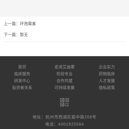
环孢霉素
暂无
首页
走进艾迪康
企业实力
临床服务
检验专业
药物临床
研发中心
合作共建
人才发展
投资者关系
可持续发展
隐私政策
地址：杭州市西湖区振中路208号
电话：4001825566