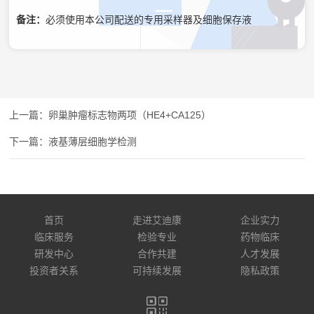
备注：
必须使用本公司配送的专用采样器及细胞保存液
卵巢肿瘤标志物两项（HE4+CA125）
液基薄层细胞学检测
首页
走进艾迪康
企业实力
临床服务
检验专业
药物临床
研发中心
合作共建
人才发展
投资者关系
可持续发展
隐私政策