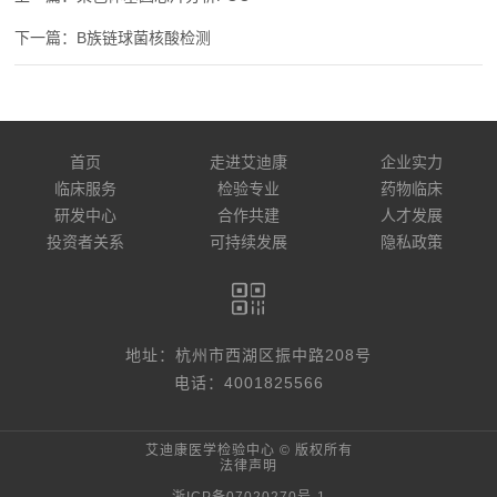
B族链球菌核酸检测
首页
走进艾迪康
企业实力
临床服务
检验专业
药物临床
研发中心
合作共建
人才发展
投资者关系
可持续发展
隐私政策
地址：杭州市西湖区振中路208号
电话：4001825566
艾迪康医学检验中心 © 版权所有
法律声明
浙ICP备07020270号-1