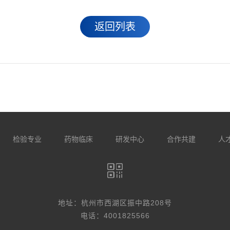
返回列表
检验专业
药物临床
研发中心
合作共建
人
地址：杭州市西湖区振中路208号
电话：4001825566