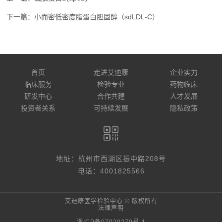
小而密低密度脂蛋白胆固醇（sdLDL-C）
首页
走进艾迪康
企业实力
临床服务
检验专业
药物临床
研发中心
合作共建
人才发展
投资者关系
可持续发展
隐私政策
地址：杭州市西湖区振中路208号
电话：4001825566
艾迪康医学检验中心 © 版权所有
法律声明
浙ICP备07020270号-1