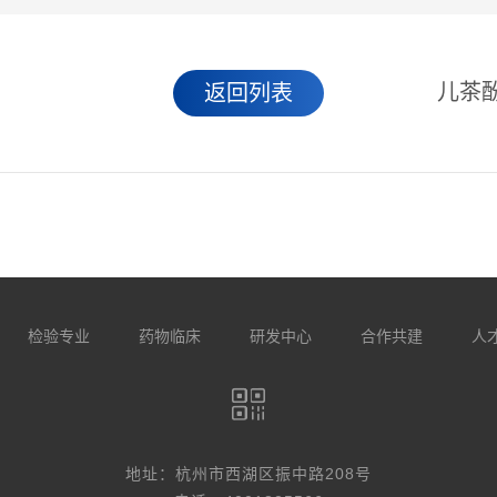
儿茶酚
返回列表
检验专业
药物临床
研发中心
合作共建
人
地址：杭州市西湖区振中路208号