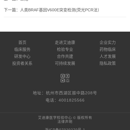
人类BRAF基因V600E突变检测(荧光PCR法）
首页
走进艾迪康
企业实力
临床服务
检验专业
药物临床
研发中心
合作共建
人才发展
投资者关系
可持续发展
隐私政策
地址：杭州市西湖区振中路208号
电话：4001825566
艾迪康医学检验中心 © 版权所有
法律声明
浙ICP备07020270号-1