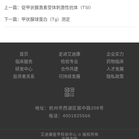
促甲状腺激素受体刺激性抗体（TSI）
甲状腺球蛋白（Tg）测定
首页
走进艾迪康
企业实力
临床服务
检验专业
药物临床
研发中心
合作共建
人才发展
投资者关系
可持续发展
隐私政策
地址：杭州市西湖区振中路208号
电话：4001825566
艾迪康医学检验中心 © 版权所有
法律声明