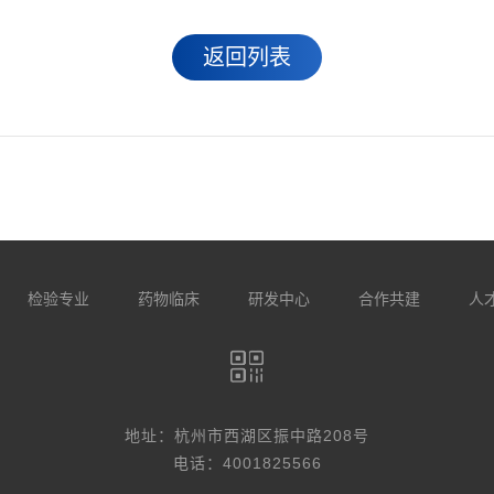
返回列表
检验专业
药物临床
研发中心
合作共建
人
地址：杭州市西湖区振中路208号
电话：4001825566