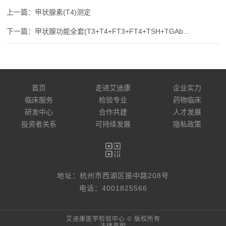
甲状腺素(T4)测定
甲状腺功能全套(T3+T4+FT3+FT4+TSH+TGAb...
首页
走进艾迪康
企业实力
临床服务
检验专业
药物临床
研发中心
合作共建
人才发展
投资者关系
可持续发展
隐私政策
地址：杭州市西湖区振中路208号
电话：4001825566
艾迪康医学检验中心 © 版权所有
法律声明