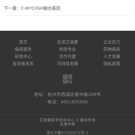
C-MYC/IGH融合基因
首页
走进艾迪康
企业实力
临床服务
检验专业
药物临床
研发中心
合作共建
人才发展
投资者关系
可持续发展
隐私政策
地址：杭州市西湖区振中路208号
电话：4001825566
艾迪康医学检验中心 © 版权所有
法律声明
浙ICP备07020270号-1