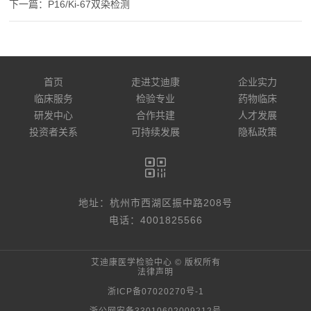
P16/Ki-67双染检测
首页
走进艾迪康
企业实力
临床服务
检验专业
药物临床
研发中心
合作共建
人才发展
投资者关系
可持续发展
隐私政策
地址：杭州市西湖区振中路208号
电话：4001825566
艾迪康医学检验中心 © 版权所有
法律声明
浙ICP备07020270号-1
浙公网安备33010602009212号