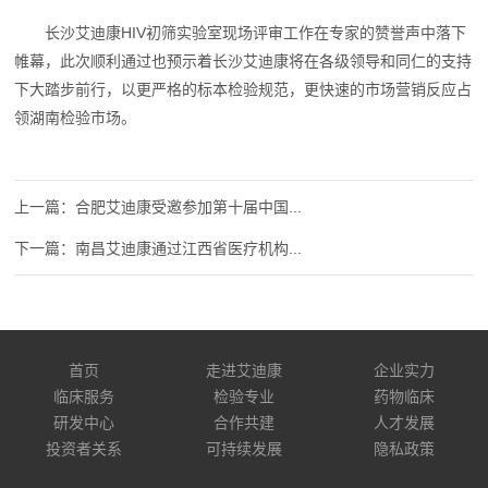
长沙艾迪康HIV初筛实验室现场评审工作在专家的赞誉声中落下
帷幕，此次顺利通过也预示着长沙艾迪康将在各级领导和同仁的支持
下大踏步前行，以更严格的标本检验规范，更快速的市场营销反应占
领湖南检验市场。
合肥艾迪康受邀参加第十届中国...
南昌艾迪康通过江西省医疗机构...
首页
走进艾迪康
企业实力
临床服务
检验专业
药物临床
研发中心
合作共建
人才发展
投资者关系
可持续发展
隐私政策