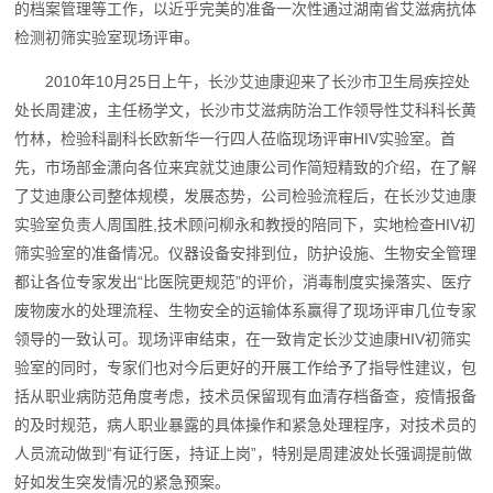
的档案管理等工作，以近乎完美的准备一次性通过湖南省艾滋病抗体
检测初筛实验室现场评审。
2010年10月25日上午，长沙艾迪康迎来了长沙市卫生局疾控处
处长周建波，主任杨学文，长沙市艾滋病防治工作领导性艾科科长黄
竹林，检验科副科长欧新华一行四人莅临现场评审HIV实验室。首
先，市场部金潇向各位来宾就艾迪康公司作简短精致的介绍，在了解
了艾迪康公司整体规模，发展态势，公司检验流程后，在长沙艾迪康
实验室负责人周国胜,技术顾问柳永和教授的陪同下，实地检查HIV初
筛实验室的准备情况。仪器设备安排到位，防护设施、生物安全管理
都让各位专家发出“比医院更规范”的评价，消毒制度实操落实、医疗
废物废水的处理流程、生物安全的运输体系赢得了现场评审几位专家
领导的一致认可。现场评审结束，在一致肯定长沙艾迪康HIV初筛实
验室的同时，专家们也对今后更好的开展工作给予了指导性建议，包
括从职业病防范角度考虑，技术员保留现有血清存档备查，疫情报备
的及时规范，病人职业暴露的具体操作和紧急处理程序，对技术员的
人员流动做到“有证行医，持证上岗”，特别是周建波处长强调提前做
好如发生突发情况的紧急预案。